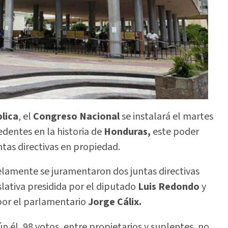
lica
, el
Congreso Nacional
se instalará el martes
edentes en la historia de
Honduras,
este poder
ntas directivas en propiedad.
elamente se juramentaron dos juntas directivas
slativa presidida por el diputado
Luis Redondo
y
or el parlamentario
Jorge Cálix.
n él, 98 votos, entre propietarios y suplentes, no