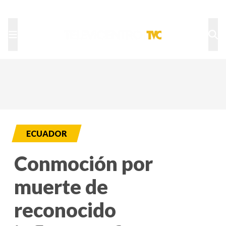
TU NOTA
DEPORTES TVC
HRN
ECUADOR
Conmoción por
muerte de
reconocido