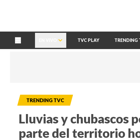
TU NOTA
DEPORTES TVC
HRN
EN VIVO
TVC PLAY
TRENDING 
TRENDING TVC
Lluvias y chubascos p
parte del territorio 