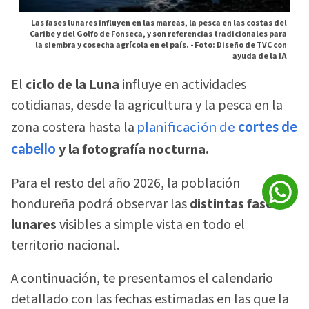
Las fases lunares influyen en las mareas, la pesca en las costas del
Caribe y del Golfo de Fonseca, y son referencias tradicionales para
la siembra y cosecha agrícola en el país. -
Foto: Diseño de TVC con
ayuda de la IA
El
ciclo de la Luna
influye en actividades
cotidianas, desde la agricultura y la pesca en la
zona costera hasta la
planificación de
cortes de
cabello
y la fotografía nocturna.
Para el resto del año 2026, la población
hondureña podrá observar las
distintas fases
lunares
visibles a simple vista en todo el
territorio nacional.
A continuación, te presentamos el calendario
detallado con las fechas estimadas en las que la