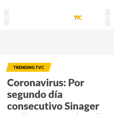
TU NOTA
DEPORTES TVC
HRN
TRENDING TVC
Coronavirus: Por
segundo día
consecutivo Sinager