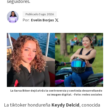
seguidores.
Publicado
3 ago. 2026
Por:
Evelin Borjas
La Sarca Biker dejó atrás la controversia y continúa desarrollando
su imagen digital. -
Foto: redes sociales
La tiktoker hondureña
Keydy Delcid
, conocida