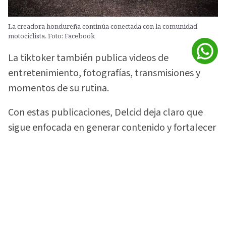
La creadora hondureña continúa conectada con la comunidad
motociclista. Foto: Facebook
La tiktoker también publica videos de
entretenimiento, fotografías, transmisiones y
momentos de su rutina.
Con estas publicaciones, Delcid deja claro que
sigue enfocada en generar contenido y fortalecer
la comunidad que construyó alrededor de su
gusto por las motocicletas.
Vea:
¡Lo soltó todo! 'La Sarca Biker' rompe el
silencio sobre video con Davis Flow