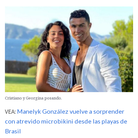
Cristiano y Georgina posando.
VEA:
Manelyk González vuelve a sorprender
con atrevido microbikini desde las playas de
Brasil