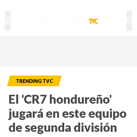
TU NOTA
DEPORTES TVC
HRN
TRENDING TVC
El 'CR7 hondureño'
jugará en este equipo
de segunda división