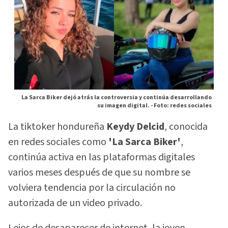
La Sarca Biker dejó atrás la controversia y continúa desarrollando
su imagen digital. -
Foto: redes sociales
La tiktoker hondureña
Keydy Delcid
, conocida
en redes sociales como
'La Sarca Biker'
,
continúa activa en las plataformas digitales
varios meses después de que su nombre se
volviera tendencia por la circulación no
autorizada de un video privado.
Lejos de desaparecer de internet, la joven