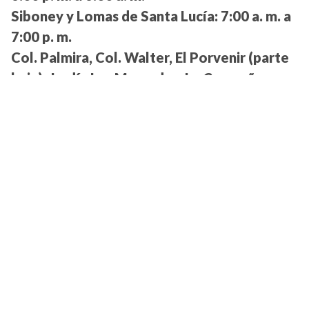
Siboney y Lomas de Santa Lucía:
7:00 a. m. a
7:00 p. m.
Col. Palmira, Col. Walter, El Porvenir (parte
baja), Jardín Las Mercedes, La Campaña,
Manchén, Matamoros, Maya Centro, Mejía,
Reforma, San Carlos, San Felipe, San Rafael,
sector Bo. La Cabaña, sector Bo. La Leona,
Casamata y Guadalupe:
4:00 p. m. a 7:00 a. m.
Miraflores Norte, Villa Beneto, Jardines de
Miraflores, Miraflores Sur, San Jorge y Villa
Cristina:
4:00 a. m. a 7:00 p. m.
Villa Nueva Norte y Sur, sectores 1, 2, 7 y 8:
2:00 p. m. a 12:00 m.
Villa Nueva, sectores 3, 4, 5 y 7:
4:00 a. m. a
2:00 p. m.