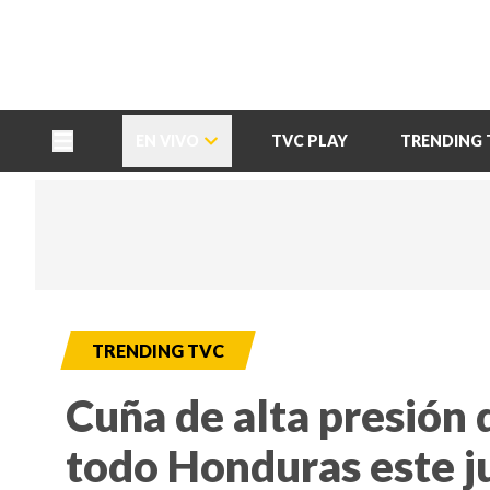
TU NOTA
DEPORTES TVC
HRN
EN VIVO
TVC PLAY
TRENDING 
TRENDING TVC
Cuña de alta presión d
todo Honduras este j