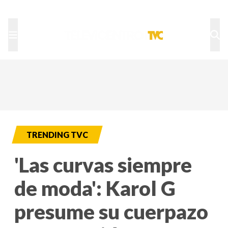
TU NOTA
DEPORTES TVC
HRN
TRENDING TVC
'Las curvas siempre
de moda': Karol G
presume su cuerpazo