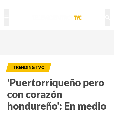
TU NOTA
DEPORTES TVC
HRN
TRENDING TVC
'Puertorriqueño pero
con corazón
hondureño': En medio