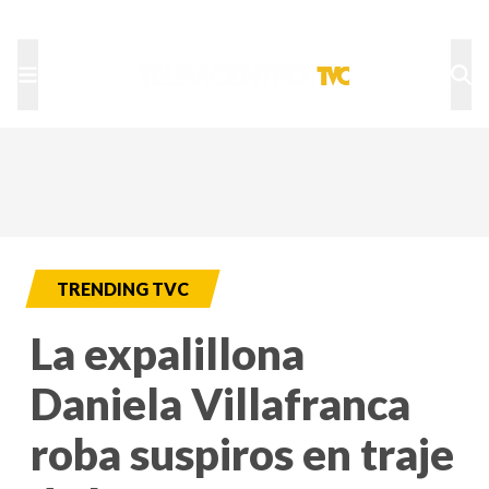
TU NOTA
DEPORTES TVC
HRN
TRENDING TVC
La expalillona
Daniela Villafranca
roba suspiros en traje