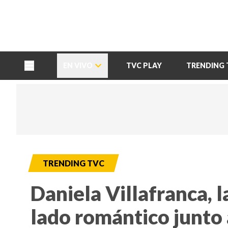
TU NOTA
DEPORTES TVC
HRN
EN VIVO
TVC PLAY
TRENDING 
TRENDING TVC
Daniela Villafranca, l
lado romántico junto