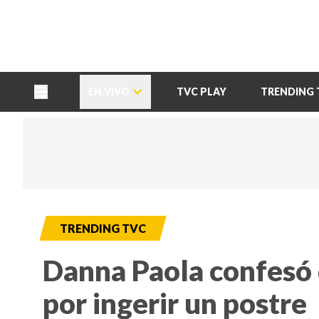
TU NOTA
DEPORTES TVC
HRN
EN VIVO
TVC PLAY
TRENDING 
TRENDING TVC
Danna Paola confesó
por ingerir un postre