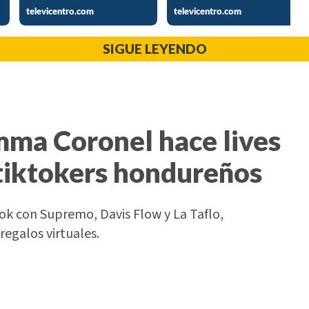
SIGUE LEYENDO
Emma Coronel hace lives
tiktokers hondureños
k con Supremo, Davis Flow y La Taflo,
regalos virtuales.