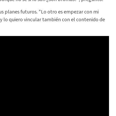
us planes futuros. "Lo otro es empezar con mi
y lo quiero vincular también con el contenido de