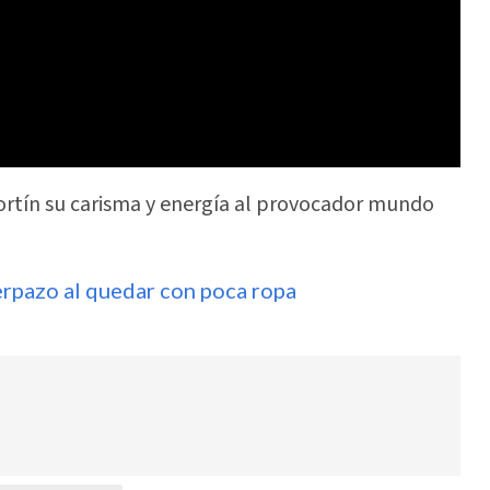
ortín su carisma y energía al provocador mundo
rpazo al quedar con poca ropa