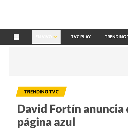
TU NOTA
DEPORTES TVC
HRN
EN VIVO
TVC PLAY
TRENDING 
TRENDING TVC
David Fortín anuncia 
página azul