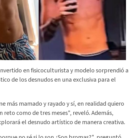
onvertido en fisicoculturista y modelo sorprendió a
stico de los desnudos en una exclusiva para el
me más mamado y rayado y sí, en realidad quiero
n reto como de tres meses", reveló. Además,
xplorará el desnudo artístico de manera creativa.
porque no sé si lo son ¿Son bromas?", preguntó.