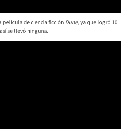
 película de ciencia ficción
Dune
, ya que logró 10
sí se llevó ninguna.