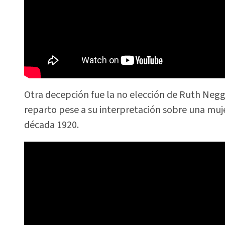
Otra decepción fue la no elección de Ruth Neg
reparto pese a su interpretación sobre una muje
década 1920.