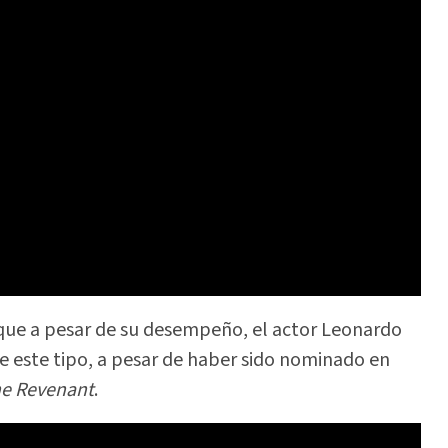
 que a pesar de su desempeño, el actor Leonardo
e este tipo, a pesar de haber sido nominado en
e Revenant
.