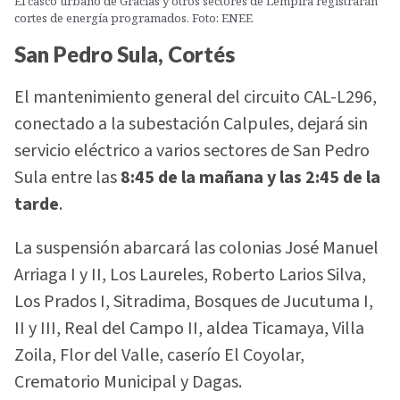
El casco urbano de Gracias y otros sectores de Lempira registrarán
cortes de energía programados. Foto: ENEE
San Pedro Sula, Cortés
El mantenimiento general del circuito CAL-L296,
conectado a la subestación Calpules, dejará sin
servicio eléctrico a varios sectores de San Pedro
Sula entre las
8:45 de la mañana y las 2:45 de la
tarde
.
La suspensión abarcará las colonias José Manuel
Arriaga I y II, Los Laureles, Roberto Larios Silva,
Los Prados I, Sitradima, Bosques de Jucutuma I,
II y III, Real del Campo II, aldea Ticamaya, Villa
Zoila, Flor del Valle, caserío El Coyolar,
Crematorio Municipal y Dagas.