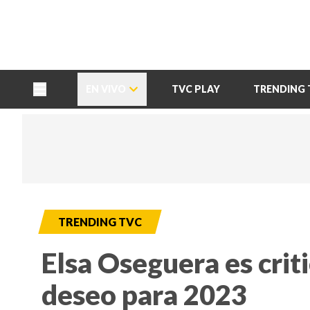
TU NOTA
DEPORTES TVC
HRN
EN VIVO
TVC PLAY
TRENDING 
TRENDING TVC
Elsa Oseguera es crit
deseo para 2023