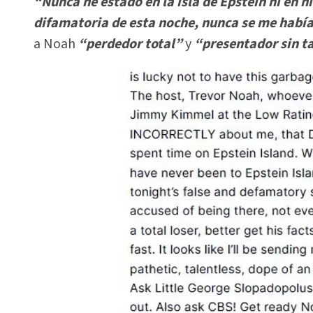
“Nunca he estado en la isla de Epstein ni en n
difamatoria de esta noche, nunca se me había 
a Noah
“perdedor total”
y
“presentador sin ta