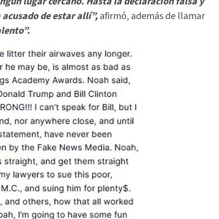
ingún lugar cercano. Hasta la declaración falsa y
acusado de estar allí”,
afirmó, además de llamar
lento”.