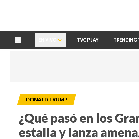
TU NOTA
DEPORTES TVC
HRN
EN VIVO
TVC PLAY
TRENDING 
DONALD TRUMP
¿Qué pasó en los Gr
estalla y lanza amena