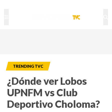
TU NOTA
DEPORTES TVC
HRN
TRENDING TVC
¿Dónde ver Lobos
UPNFM vs Club
Deportivo Choloma?