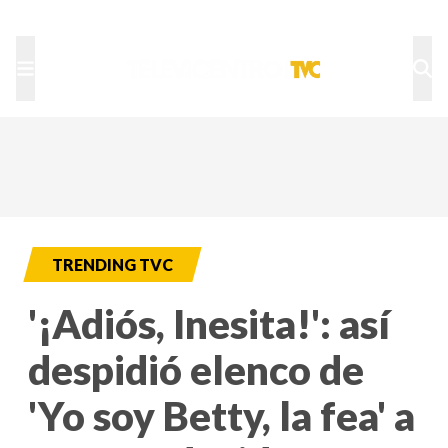
TU NOTA
DEPORTES TVC
HRN
TRENDING TVC
'¡Adiós, Inesita!': así
despidió elenco de
'Yo soy Betty, la fea' a