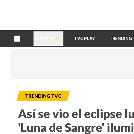
TU NOTA
DEPORTES TVC
HRN
EN VIVO
TVC PLAY
TRENDING 
TRENDING TVC
Así se vio el eclipse 
'Luna de Sangre' ilumi