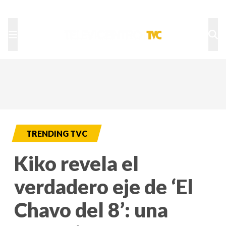
TU NOTA
DEPORTES TVC
HRN
TRENDING TVC
Kiko revela el
verdadero eje de ‘El
Chavo del 8’: una