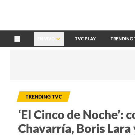
TU NOTA
DEPORTES TVC
HRN
EN VIVO
TVC PLAY
TRENDING 
TRENDING TVC
‘El Cinco de Noche’: 
Chavarría, Boris Lara 