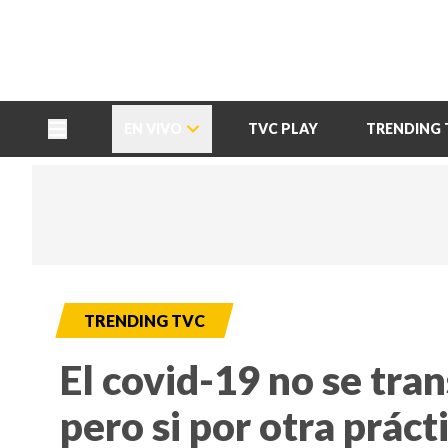
TU NOTA
DEPORTES TVC
HRN
EN VIVO
TVC PLAY
TRENDING 
TRENDING TVC
El covid-19 no se tra
pero si por otra práct