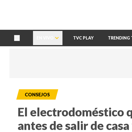
TU NOTA
DEPORTES TVC
HRN
EN VIVO
TVC PLAY
TRENDING 
CONSEJOS
El electrodoméstico 
antes de salir de casa