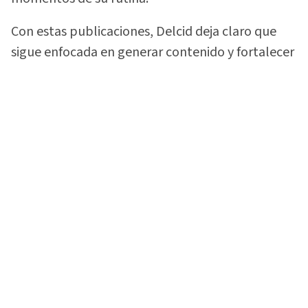
Con estas publicaciones, Delcid deja claro que
sigue enfocada en generar contenido y fortalecer
la comunidad que construyó alrededor de su
gusto por las motocicletas.
Vea:
¡Lo soltó todo! 'La Sarca Biker' rompe el
silencio sobre video con Davis Flow