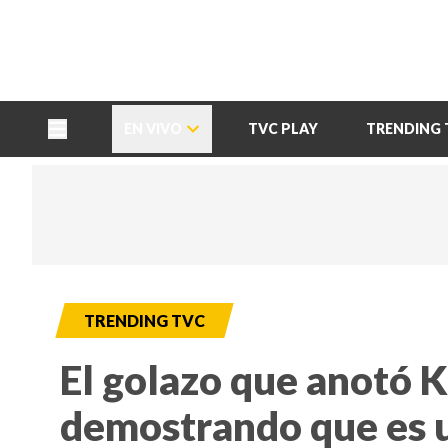
TU NOTA
DEPORTES TVC
HRN
EN VIVO
TVC PLAY
TRENDING 
TRENDING TVC
El golazo que anotó K
demostrando que es u