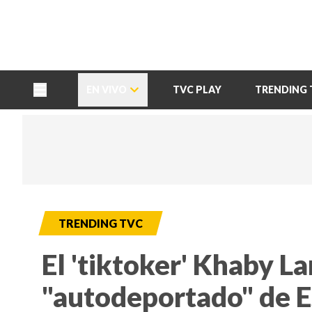
TU NOTA
DEPORTES TVC
HRN
EN VIVO
TVC PLAY
TRENDING 
TRENDING TVC
El 'tiktoker' Khaby L
"autodeportado" de 