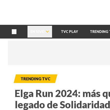
TU NOTA
DEPORTES TVC
HRN
EN VIVO
TVC PLAY
TRENDING 
TRENDING TVC
Elga Run 2024: más q
legado de Solidarida