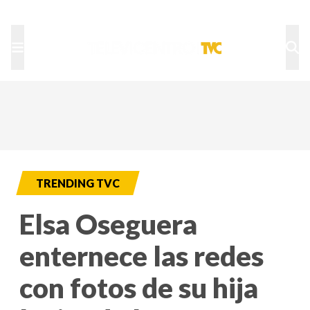
TU NOTA
DEPORTES TVC
HRN
TRENDING TVC
Elsa Oseguera
enternece las redes
con fotos de su hija