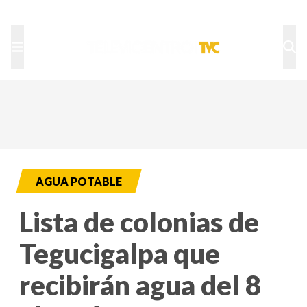
TU NOTA
DEPORTES TVC
HRN
AGUA POTABLE
Lista de colonias de
Tegucigalpa que
recibirán agua del 8