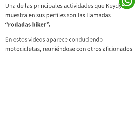
Una de las principales actividades que Keydy
muestra en sus perfiles son las llamadas
“rodadas biker”.
En estos videos aparece conduciendo
motocicletas, reuniéndose con otros aficionados
y visitando distintos lugares, una faceta que
forma parte de su identidad digital desde antes
de la polémica.