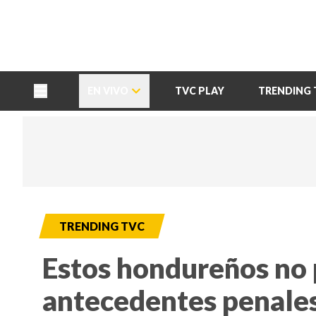
TU NOTA
DEPORTES TVC
HRN
EN VIVO
TVC PLAY
TRENDING 
TRENDING TVC
Estos hondureños no 
antecedentes penale