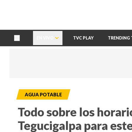
TU NOTA
DEPORTES TVC
HRN
EN VIVO
TVC PLAY
TRENDING 
AGUA POTABLE
Todo sobre los horari
Tegucigalpa para est