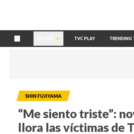
TU NOTA
DEPORTES TVC
HRN
EN VIVO
TVC PLAY
TRENDING 
SHIN FUJIYAMA
“Me siento triste”: n
llora las víctimas de T