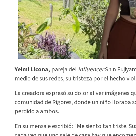
Yeimi Licona,
pareja del
influencer
Shin Fujiya
medio de sus redes, su tristeza por el hecho viol
La creadora expresó su dolor al ver imágenes qu
comunidad de Rigores, donde un niño lloraba so
perdido a ambos.
En su mensaje escribió: "Me siento tan triste. S
cada vez que uno sale de casa hay que encomen