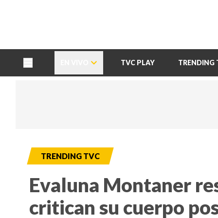
TU NOTA
DEPORTES TVC
HRN
EN VIVO
TVC PLAY
TRENDING 
TRENDING TVC
Evaluna Montaner re
critican su cuerpo po