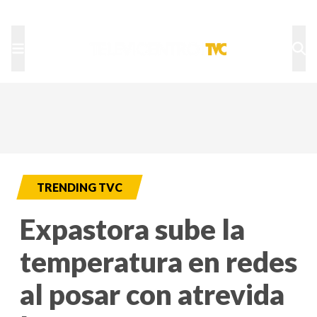
TU NOTA
DEPORTES TVC
HRN
TRENDING TVC
Expastora sube la
temperatura en redes
al posar con atrevida