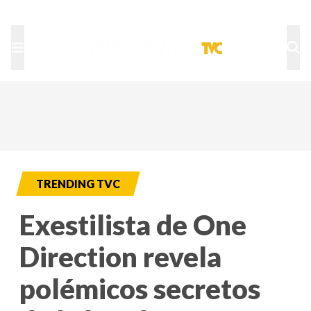
TU NOTA
DEPORTES TVC
HRN
TRENDING TVC
Exestilista de One
Direction revela
polémicos secretos