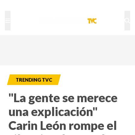
TU NOTA
DEPORTES TVC
HRN
TRENDING TVC
"La gente se merece
una explicación"
Carin León rompe el