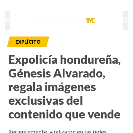
TU NOTA
DEPORTES TVC
HRN
EXPLÍCITO
Expolicía hondureña,
Génesis Alvarado,
regala imágenes
exclusivas del
contenido que vende
Recientemente, viralizaron en las redes