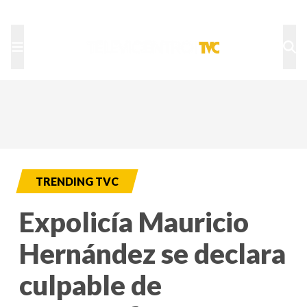
TU NOTA
DEPORTES TVC
HRN
TRENDING TVC
Expolicía Mauricio
Hernández se declara
culpable de