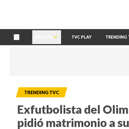
TU NOTA
DEPORTES TVC
HRN
EN VIVO
TVC PLAY
TRENDING 
TRENDING TVC
Exfutbolista del Olim
pidió matrimonio a s