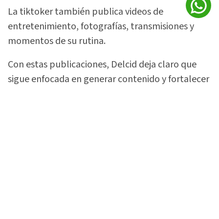
La tiktoker también publica videos de
entretenimiento, fotografías, transmisiones y
momentos de su rutina.
Con estas publicaciones, Delcid deja claro que
sigue enfocada en generar contenido y fortalecer
la comunidad que construyó alrededor de su
gusto por las motocicletas.
Vea:
¡Lo soltó todo! 'La Sarca Biker' rompe el
silencio sobre video con Davis Flow