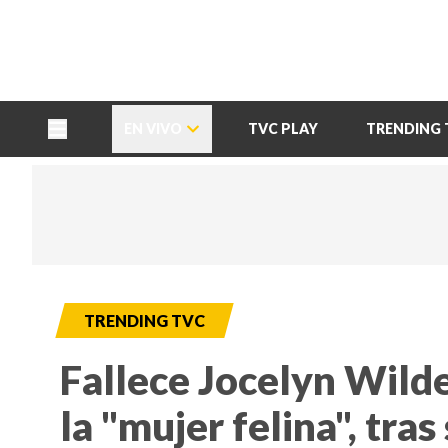
TU NOTA
DEPORTES TVC
HRN
EN VIVO
TVC PLAY
TRENDING 
TRENDING TVC
Fallece Jocelyn Wild
la "mujer felina", tra