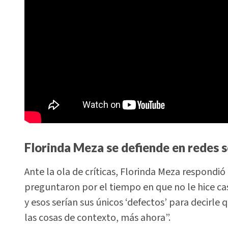
Florinda Meza se defiende en redes s
Ante la ola de críticas, Florinda Meza respond
preguntaron por el tiempo en que no le hice c
y esos serían sus únicos ‘defectos’ para decirle q
las cosas de contexto, más ahora”.