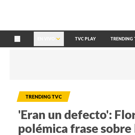
TU NOTA
DEPORTES TVC
HRN
EN VIVO
TVC PLAY
TRENDING 
TRENDING TVC
'Eran un defecto': Fl
polémica frase sobre 