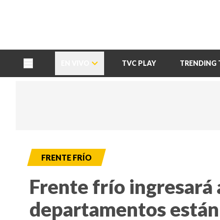
TU NOTA
DEPORTES TVC
HRN
EN VIVO
TVC PLAY
TRENDING 
FRENTE FRÍO
Frente frío ingresará
departamentos están 