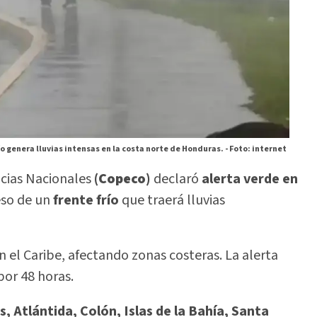
ío genera lluvias intensas en la costa norte de Honduras. -
Foto: internet
ncias Nacionales
(
Copeco
)
declaró
alerta verde en
eso de un
frente frío
que traerá lluvias
n el Caribe, afectando zonas costeras. La alerta
por 48 horas.
, Atlántida, Colón, Islas de la Bahía, Santa