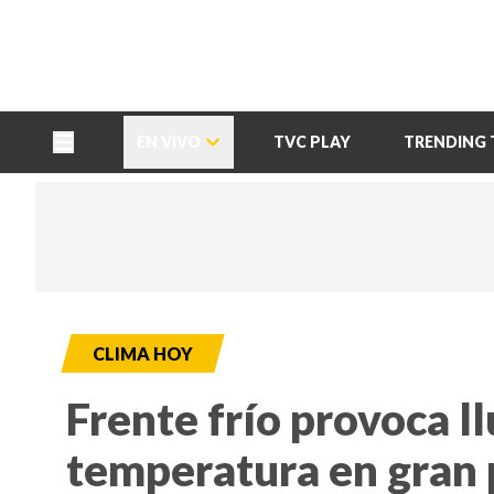
TU NOTA
DEPORTES TVC
HRN
EN VIVO
TVC PLAY
TRENDING 
CLIMA HOY
Frente frío provoca ll
temperatura en gran 